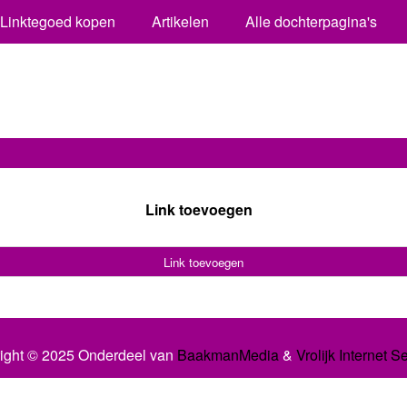
Linktegoed kopen
Artikelen
Alle dochterpagina's
Link toevoegen
Link toevoegen
ight © 2025 Onderdeel van
BaakmanMedia
&
Vrolijk Internet S